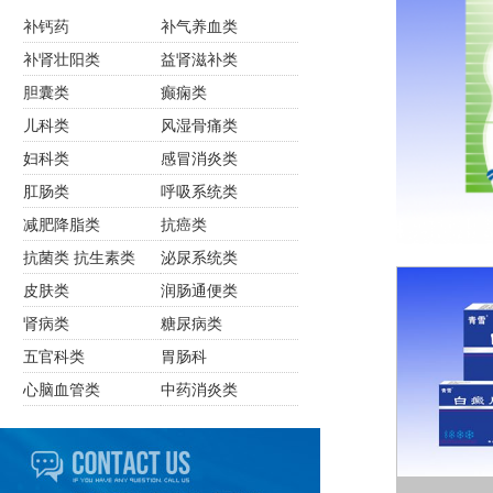
补钙药
补气养血类
补肾壮阳类
益肾滋补类
胆囊类
癫痫类
儿科类
风湿骨痛类
妇科类
感冒消炎类
肛肠类
呼吸系统类
减肥降脂类
抗癌类
抗菌类 抗生素类
泌尿系统类
皮肤类
润肠通便类
肾病类
糖尿病类
五官科类
胃肠科
心脑血管类
中药消炎类