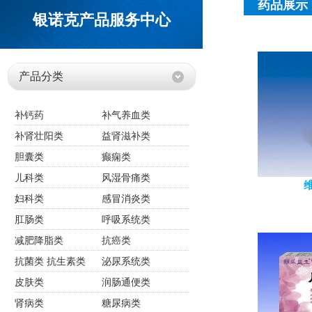
药品展示
银诺克产品服务中心
产品分类
补钙药
补气养血类
补肾壮阳类
益肾滋补类
胆囊类
癫痫类
儿科类
风湿骨痛类
妇科类
感冒消炎类
肛肠类
呼吸系统类
减肥降脂类
抗癌类
抗菌类 抗生素类
泌尿系统类
皮肤类
润肠通便类
肾病类
糖尿病类