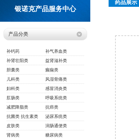
药品展示
银诺克产品服务中心
产品分类
补钙药
补气养血类
补肾壮阳类
益肾滋补类
胆囊类
癫痫类
儿科类
风湿骨痛类
妇科类
感冒消炎类
肛肠类
呼吸系统类
减肥降脂类
抗癌类
抗菌类 抗生素类
泌尿系统类
皮肤类
润肠通便类
肾病类
糖尿病类