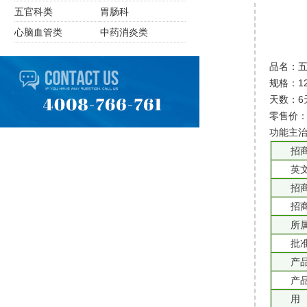
五官科类
胃肠科
心脑血管类
中药消炎类
品名：
规格：12
天数：6
零售价：
功能主
招
英
招
招
所
批
产
产
用